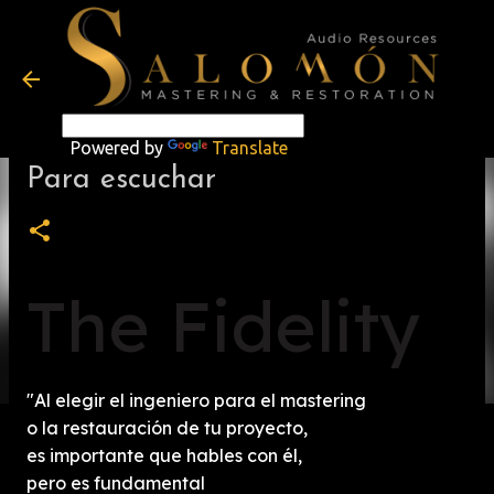
Ir al contenido principal
TANICHA LÓPEZ
VITÍN EL DESOLDEN
FLIPNATION
Powered by
Translate
ORQUESTA SINFÓNICA DE PUERTO RICO
Para escuchar
MARIANA GASALI
TONY MAPEYÉ
RYAN MARVIN
The Fidelity
HAZE
JOAQUÍN BARDANCA
SOPHY
"Al elegir el ingeniero para el mastering
DÚO CRISTAL
o la restauración de tu proyecto,
TAYMARI
es importante
que hables con él,
pero es fundamental
JAVVY L AMOUR