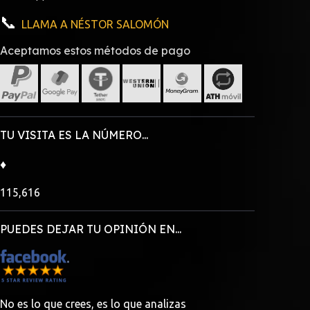
📞
MISIÓN 7
LLAMA A NÉSTOR SALOMÓN
JADIEL
Aceptamos estos métodos de pago
DANNY RODRÍGUEZ
HÉCTOR RONDÓN
______________________________________________
ROCÍO ROMÁN
TU VISITA ES LA NÚMERO...
BLANCA CORTÉZ
DANTESCO
♦
SONYA
115,616
______________________________________________
CHEKA
PUEDES DEJAR TU OPINIÓN EN...
IVY QUEEN
DR P
SAROX
TEPEU
No es lo que crees, es lo que analizas