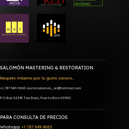
Archives
RAQUEL VALLE
SARA TORRES
ANNA CANO
JHON MÁRMOL
LAS CALLES DE MADRID
______________________________________________
ATABAL
SALOMÓN MASTERING & RESTORATION
LOS PERROS
Respeto máximo por tu gusto sonoro...
D MENOS
DECIBEL
+1 787 949-9065 nestorsalomon_ar@hotmail.com
SALVADOR MENDEZ RESTO
P.O.Box 52293 Toa Baja, Puerto Rico 00950
______________________________________________
VALLETTE
PARA CONSULTA DE PRECIOS
MC MIAMI
Whatsapp
+1 787 949-9065
FILOSOFÍA URBANA