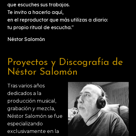
que escuches sus trabajos.
RANDY FLORENTINO
Te invito a hacerlo aquí,
PAPI RICH
en el reproductor que más utilizas a diario:
tu propio ritual de escucha."
CITY BOY
Néstor Salomón
CARLOS LAZARTE
GALDO PRIMAVERA
MONTY HAMILTON
Proyectos y Discografía de
EUGE MUSA & LA DESMEMORIADA
Néstor Salomón
LEONARDO EGÚRBIDA
Tras varios años
GABO
dedicados a la
producción musical,
ENDO
grabación y mezcla,
ILUSION
Néstor Salomón se fue
MORENA
especializando
exclusivamente en la
AKEENATON