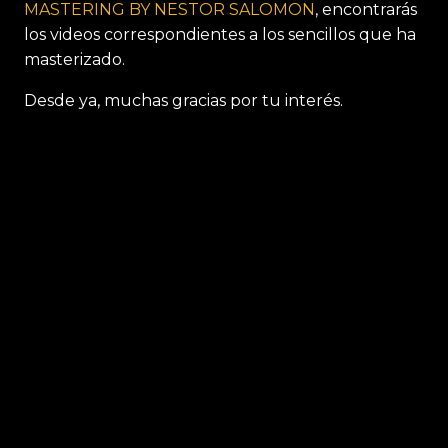
MASTERING BY NESTOR SALOMON
, encontrarás
MARICELIS NOGUERAS
los videos correspondientes a los sencillos que ha
NEGRO & LOS COLORES
masterizado.
NORTH SIDE WILL
Desde ya, muchas gracias por tu interés.
EMORY JAYMZ
VESTIGIOS DE SOMBRA
CRISTINA & NATALIA
CHARLY ZURCHER
GERMAN & THE PLAZA BOYS
YOUMA
ABNER RIVER
WILLIAM ORTIZ
BOSTON AQUINO
CHRIS FEBO