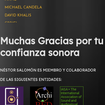
GBRIEL
RUBIEL
MARCOS PAGÁN
CORO DE NIÑOS DE PONCE
SEBASTIÁN PAZ
Muchas Gracias por tu
PAPO GELY
confianza sonora
LOS YETZONS
DIGITAL NINFA
SECRETO PÚBLICO
NÉSTOR SALOMÓN ES MIEMBRO Y COLABORADOR
YAMUEL
DE LAS SIGUIENTES ENTIDADES:
PODAPOP
JOSSIE ESTEBAN
IASA • The
International
Association of
JOE QUIJANO
Sound and
Audiovisual
BENJAMÍN CARDONA