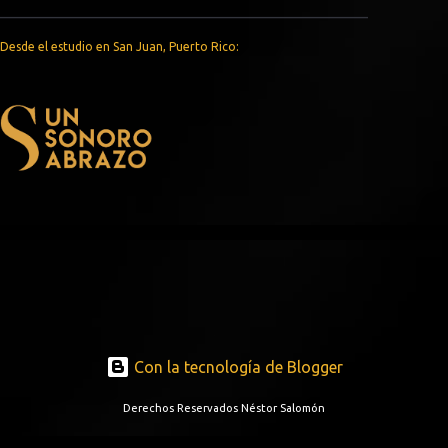
______________________________________________
LUI-G
Desde el estudio en San Juan, Puerto Rico:
GUATAUBA
KRIS & JOWY
NORIEL
BRYAN MAYERS
CARDEC
DR FLOW
PIZÁ
ZORRO VIEJO
EDWIN GABRIEL
JESSICA MARIE
Con la tecnología de Blogger
JORGE VÍCTOR ANDRADA
Derechos Reservados Néstor Salomón
CREMA DEL CIELO