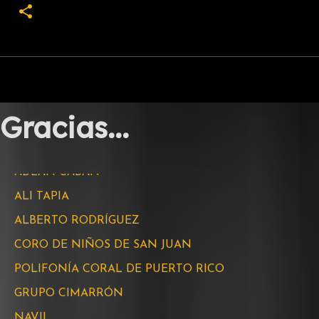
PACIFICA QUARTET
ARCHIVO GENERAL DE PUERTO RICO
ROLANDO D’LUGO
EL TOPO CABÁN
ADEÁN CABÁN
Gracias...
_________________________________
ALI TAPIA
ALBERTO RODRÍGUEZ
CORO DE NIÑOS DE SAN JUAN
POLIFONÍA CORAL DE PUERTO RICO
GRUPO CIMARRÓN
NAVIL
MICHAEL CANDELA
DAVID KHALIS