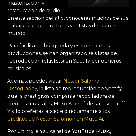
masterización y
JOSHUA
restauración de audio.
JULIO MENDEZ
En esta sección del sitio, conocerás muchos de sus
trabajos con productores y artistas de todo el
LUCECITA BENITEZ
mundo.
ROU MAWERS
Para facilitar la búsqueda y escucha de las
JSON BATE
producciones, se han organizado seis listas de
DURAN THE COACH
reproducción (playlists) en Spotify por géneros
FRANCO EL GORILA
musicales.
PAPI WILO
Además, puedes visitar
Nestor Salomon -
Discography
, la lista de reproducción de Spotify
ANUEL
que la prestigiosa compañía recopiladora de
MALUMA
créditos musicales, Muso.Ai, creó de su discografía.
MAIA
Y si lo prefieres, accede directamente a los
Créditos de Nestor Salomon en Muso.Ai
.
CAROL G
YOUNG ALISTER
Por último, en su canal de YouTube Music,